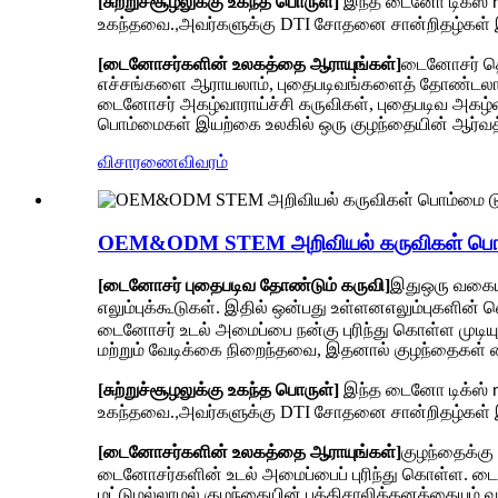
[சுற்றுச்சூழலுக்கு உகந்த பொருள்]
இந்த டைனோ டிக்ஸ் n
உகந்தவை.
அவர்களுக்கு DTI சோதனை சான்றிதழ்கள் 
,
[டைனோசர்களின் உலகத்தை ஆராயுங்கள்]
டைனோசர் தொ
எச்சங்களை ஆராயலாம், புதைபடிவங்களைத் தோண்டலாம
டைனோசர் அகழ்வாராய்ச்சி கருவிகள், புதைபடிவ அகழ்வ
பொம்மைகள் இயற்கை உலகில் ஒரு குழந்தையின் ஆர்வத்த
விசாரணை
விவரம்
OEM&ODM STEM அறிவியல் கருவிகள் பொம்
[டைனோசர் புதைபடிவ தோண்டும் கருவி]
இது
ஒரு வகை
எலும்புக்கூடுகள். இதில் ஒன்பது உள்ளன
எலும்புகளின் 
டைனோசர் உடல் அமைப்பை நன்கு புரிந்து கொள்ள முட
மற்றும் வேடிக்கை நிறைந்தவை, இதனால் குழந்தைகள்
[சுற்றுச்சூழலுக்கு உகந்த பொருள்]
இந்த டைனோ டிக்ஸ் n
உகந்தவை.
அவர்களுக்கு DTI சோதனை சான்றிதழ்கள் 
,
[டைனோசர்களின் உலகத்தை ஆராயுங்கள்]
குழந்தைக்க
டைனோசர்களின் உடல் அமைப்பைப் புரிந்து கொள்ள. டை
மட்டுமல்லாமல் குழந்தையின் புத்திசாலித்தனத்தையும் வள