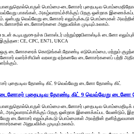
தொல்பொருள் பொம்மை-டைனோசர் புதைபடிவ பொம்மை
தோண
யானது
தி
, அகழ்வாராய்ச்சிக்குப் பிறகு ஒன்றாக இணைக்கப்
வெவ்வேறு பாகங்கள்
ியும். ஒன்பது வெவ்வேறு டைனோசர் எலும்புக்கூடு பொம்மைகள் அவ
 டைனோசரில் டைனோசர்களை அனுபவிக்க முடியும்.
உலகம்.
o
நச்சு பிளாஸ்டர் மற்றும்
பிளாஸ்டிக் டைனோ எலும்புக்
 உடன் கூடியது
n-
pp
இருந்தன: CE, CPC, EN71, UKCA
ு ஒரு டைனோசரைக் கொடுங்கள்.
பொம்மை, மற்றும் குழந்
தோண்டி எடு
னோசர் வளர்ச்சியின் வரலாறு ஏற்கனவே டைனோசர்களைப் பற்றி அதிகம
ர்க்கும்.
7 டைனோசர் புதைபடிவ தோண்டி கிட் 9 வெவ்வேறு டைனோ த
தொல்பொருள் பொம்மை-டைனோசர் புதைபடிவ பொம்மை
டிக
யானது
தி
, அகழ்வாராய்ச்சிக்குப் பிறகு ஒன்றாக இணைக்கப்பட வேண்டும், இ
ள்
வெவ்வேறு டைனோசர் எலும்புக்கூடு பொம்மைகள் அவற்றின் தனித்து
சர்களை அனுபவிக்க முடியும்.
உலகம்.