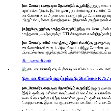
[டைனோசர் புதைபடிவ தோண்டும் கருவி]
இது
ஒரு வகை
எலும்புக்கூடுகள். இதில் ஒன்பது உள்ளன
எலும்புகளின் 
டைனோசர் உடல் அமைப்பை நன்கு புரிந்து கொள்ள முட
மற்றும் வேடிக்கை நிறைந்தவை, இதனால் குழந்தைகள்
[சுற்றுச்சூழலுக்கு உகந்த பொருள்]
இந்த டைனோ டிக்ஸ் n
உகந்தவை.
அவர்களுக்கு DTI சோதனை சான்றிதழ்கள் 
,
[டைனோசர்களின் உலகத்தை ஆராயுங்கள்]
குழந்தைக்க
டைனோசர்களின் உடல் அமைப்பைப் புரிந்து கொள்ள. டை
மட்டுமல்லாமல் குழந்தையின் புத்திசாலித்தனத்தையும் வள
விசாரணை
விவரம்
டுகூ டைனோசர் எலும்புக்கூடு பொம்மை K75
[டைனோசர் புதைபடிவ தோண்டும் கருவி]
இது
ஒரு வகை
இதில் ஒன்பது உள்ளன.
எலும்புகளின் வெவ்வேறு பாகங்க
அமைப்பை நன்கு புரிந்து கொள்ள முடியும். ஒன்பது 
நிறைந்தவை, இதனால் குழந்தைகள் டைனோசரில் டைனோ