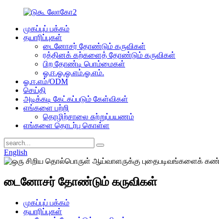
முகப்புப் பக்கம்
தயாரிப்புகள்
டைனோசர் தோண்டும் கருவிகள்
ரத்தினக் கற்களைத் தோண்டும் கருவிகள்
பிற தோண்டி பொம்மைகள்
ஓ.ஈ.ஓ.ஓ.எம்.ஓ.எம்.
ஓ.ஈ.எம்/ODM
செய்தி
அடிக்கடி கேட்கப்படும் கேள்விகள்
எங்களை பற்றி
தொழிற்சாலை சுற்றுப்பயணம்
எங்களை தொடர்பு கொள்ள
English
டைனோசர் தோண்டும் கருவிகள்
முகப்புப் பக்கம்
தயாரிப்புகள்