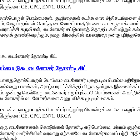
o
நச்சு பிளாஸ்டர் மற்றும்
பிளாஸ்டிக் டைனோ எலும்புக்
 உடன் கூடியது
n-
pp
இருந்தன: CE, CPC, EN71, UKCA
ல்பொருள் பொம்மைகள், குழந்தைகள் கடந்த கால அதிசயங்களை ஆர
், மேலும் தங்கள் சொந்த டைனோசர் மாதிரிகளை கூட உருவாக்கலா
ாராய்ச்சி கருவிகள், டைனோசர் கட்டுமானத் தொகுப்புகள் மற்றும் 
ைத் தூண்டுவதற்கும், நமது கிரகத்தின் வரலாற்றை நன்கு புரிந்து
மை டுகூ டைனோசர் தோண்டி கிட்
தொல்பொருள் பொம்மை-டைனோசர் புதைபடிவ பொம்மை
தோண
யானது
தி
, அகழ்வாராய்ச்சிக்குப் பிறகு ஒன்றாக இணைக்கப்
வெவ்வேறு பாகங்கள்
ியும். ஒன்பது வெவ்வேறு டைனோசர் எலும்புக்கூடு பொம்மைகள் அவ
 டைனோசரில் டைனோசர்களை அனுபவிக்க முடியும்.
உலகம்.
o
நச்சு பிளாஸ்டர் மற்றும்
பிளாஸ்டிக் டைனோ எலும்புக்
 உடன் கூடியது
n-
pp
இருந்தன: CE, CPC, EN71, UKCA
ு ஒரு டைனோசரைக் கொடுங்கள்.
பொம்மை, மற்றும் குழந்
தோண்டி எடு
னோசர் வளர்ச்சியின் வரலாறு ஏற்கனவே டைனோசர்களைப் பற்றி அதிகம
ர்க்கும்.