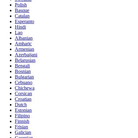
Polish
Basque
Catalan
Esperanto
Hindi
Lao
Albanian
Amharic
Armenian
Azerbaijani
Belarusian
Bengali
Bosnian
Bulgarian
Cebuano
Chichewa
Corsican
Croatian
Dutch
Estonian
Filipino
Finnish
Frisian
Galician
Georgian