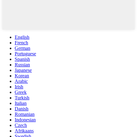
English
French
German
Portuguese
Spanish
Russian
Japanese
Korean
Arabic
Irish
Greek
Turkish
Italian
Danish
Romanian
Indonesian
Czech
Afrikaans
Swedish