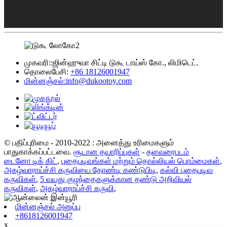
முகவரி::
ஜின்ஹுவா சிட்டி டுகூ டாய்ஸ் கோ., லிமிடெட்.
தொலைபேசி:
+86 18126001947
மின்னஞ்சல்:
info@dukootoy.com
© பதிப்புரிமை - 2010-2022 : அனைத்து உரிமைகளும்
பாதுகாக்கப்பட்டவை.
சூடான தயாரிப்புகள்
-
தளவரைபடம்
டைனோ டிக் கிட்
,
புதைபடிவங்கள் மற்றும் தொல்லியல் பொம்மைகள்
,
அகழ்வாராய்ச்சி கருவியை தோண்டி கண்டுபிடி
,
கல்வி புதைபடிவ
கருவிகள்
,
5 வயது குழந்தைகளுக்கான தண்டு அறிவியல்
கருவிகள்
,
அகழ்வாராய்ச்சி கருவி
,
மின்னஞ்சல் அனுப்பு
+8618126001947
x