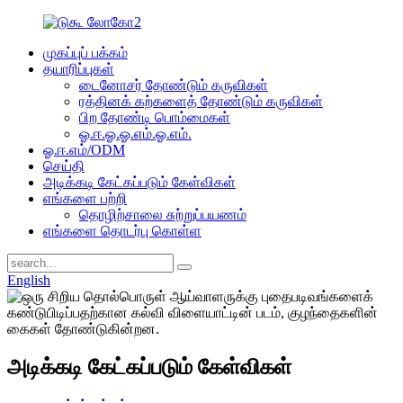
முகப்புப் பக்கம்
தயாரிப்புகள்
டைனோசர் தோண்டும் கருவிகள்
ரத்தினக் கற்களைத் தோண்டும் கருவிகள்
பிற தோண்டி பொம்மைகள்
ஓ.ஈ.ஓ.ஓ.எம்.ஓ.எம்.
ஓ.ஈ.எம்/ODM
செய்தி
அடிக்கடி கேட்கப்படும் கேள்விகள்
எங்களை பற்றி
தொழிற்சாலை சுற்றுப்பயணம்
எங்களை தொடர்பு கொள்ள
English
அடிக்கடி கேட்கப்படும் கேள்விகள்