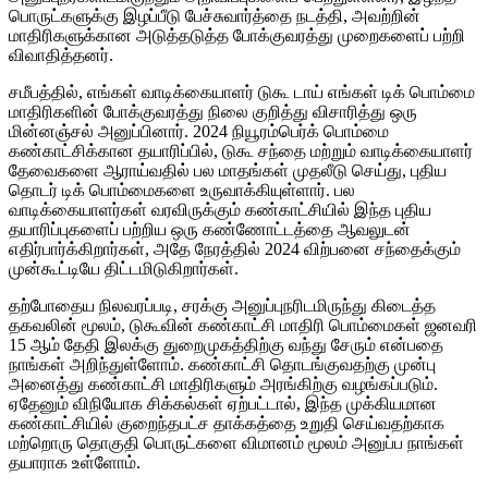
பொருட்களுக்கு இழப்பீடு பேச்சுவார்த்தை நடத்தி, அவற்றின்
மாதிரிகளுக்கான அடுத்தடுத்த போக்குவரத்து முறைகளைப் பற்றி
விவாதித்தனர்.
சமீபத்தில், எங்கள் வாடிக்கையாளர் டுகூ டாய் எங்கள் டிக் பொம்மை
மாதிரிகளின் போக்குவரத்து நிலை குறித்து விசாரித்து ஒரு
மின்னஞ்சல் அனுப்பினார். 2024 நியூரம்பெர்க் பொம்மை
கண்காட்சிக்கான தயாரிப்பில், டுகூ சந்தை மற்றும் வாடிக்கையாளர்
தேவைகளை ஆராய்வதில் பல மாதங்கள் முதலீடு செய்து, புதிய
தொடர் டிக் பொம்மைகளை உருவாக்கியுள்ளார். பல
வாடிக்கையாளர்கள் வரவிருக்கும் கண்காட்சியில் இந்த புதிய
தயாரிப்புகளைப் பற்றிய ஒரு கண்ணோட்டத்தை ஆவலுடன்
எதிர்பார்க்கிறார்கள், அதே நேரத்தில் 2024 விற்பனை சந்தைக்கும்
முன்கூட்டியே திட்டமிடுகிறார்கள்.
தற்போதைய நிலவரப்படி, சரக்கு அனுப்புநரிடமிருந்து கிடைத்த
தகவலின் மூலம், டுகூவின் கண்காட்சி மாதிரி பொம்மைகள் ஜனவரி
15 ஆம் தேதி இலக்கு துறைமுகத்திற்கு வந்து சேரும் என்பதை
நாங்கள் அறிந்துள்ளோம். கண்காட்சி தொடங்குவதற்கு முன்பு
அனைத்து கண்காட்சி மாதிரிகளும் அரங்கிற்கு வழங்கப்படும்.
ஏதேனும் விநியோக சிக்கல்கள் ஏற்பட்டால், இந்த முக்கியமான
கண்காட்சியில் குறைந்தபட்ச தாக்கத்தை உறுதி செய்வதற்காக
மற்றொரு தொகுதி பொருட்களை விமானம் மூலம் அனுப்ப நாங்கள்
தயாராக உள்ளோம்.