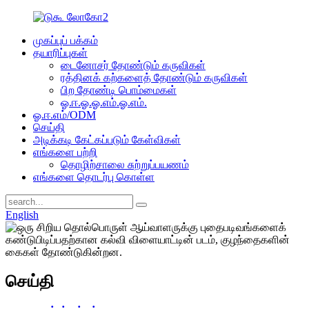
முகப்புப் பக்கம்
தயாரிப்புகள்
டைனோசர் தோண்டும் கருவிகள்
ரத்தினக் கற்களைத் தோண்டும் கருவிகள்
பிற தோண்டி பொம்மைகள்
ஓ.ஈ.ஓ.ஓ.எம்.ஓ.எம்.
ஓ.ஈ.எம்/ODM
செய்தி
அடிக்கடி கேட்கப்படும் கேள்விகள்
எங்களை பற்றி
தொழிற்சாலை சுற்றுப்பயணம்
எங்களை தொடர்பு கொள்ள
English
செய்தி