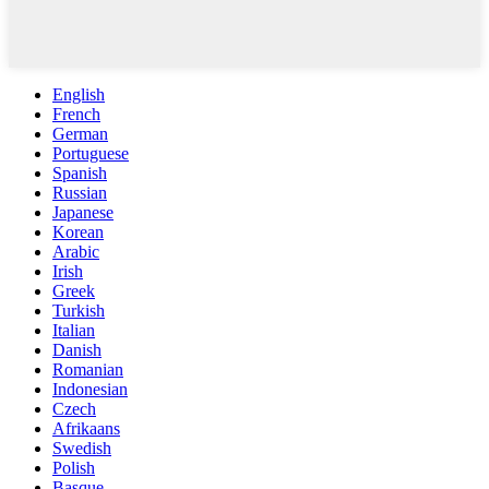
English
French
German
Portuguese
Spanish
Russian
Japanese
Korean
Arabic
Irish
Greek
Turkish
Italian
Danish
Romanian
Indonesian
Czech
Afrikaans
Swedish
Polish
Basque