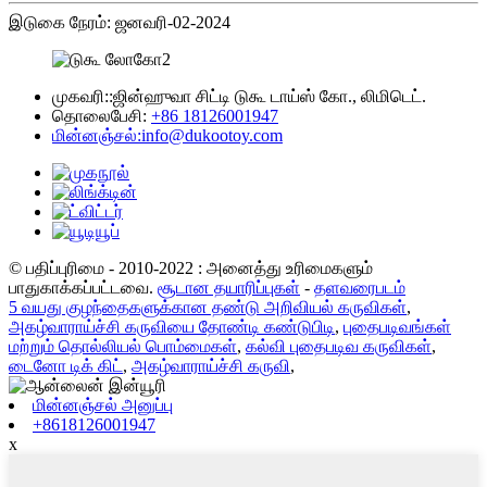
இடுகை நேரம்: ஜனவரி-02-2024
முகவரி::
ஜின்ஹுவா சிட்டி டுகூ டாய்ஸ் கோ., லிமிடெட்.
தொலைபேசி:
+86 18126001947
மின்னஞ்சல்:
info@dukootoy.com
© பதிப்புரிமை - 2010-2022 : அனைத்து உரிமைகளும்
பாதுகாக்கப்பட்டவை.
சூடான தயாரிப்புகள்
-
தளவரைபடம்
5 வயது குழந்தைகளுக்கான தண்டு அறிவியல் கருவிகள்
,
அகழ்வாராய்ச்சி கருவியை தோண்டி கண்டுபிடி
,
புதைபடிவங்கள்
மற்றும் தொல்லியல் பொம்மைகள்
,
கல்வி புதைபடிவ கருவிகள்
,
டைனோ டிக் கிட்
,
அகழ்வாராய்ச்சி கருவி
,
மின்னஞ்சல் அனுப்பு
+8618126001947
x