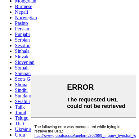
Mongolian
Burmese
Nepali
Norwegian
Pashto
Persian
Punjabi
Serbian
Sesotho
Sinhala
Slovak
Slovenian
Somali
Samoan
Scots Gaelic
Shona
Sindhi
Sundanese
Swahili
Tajik
Tamil
Telugu
Thai
Ukrainian
Urdu